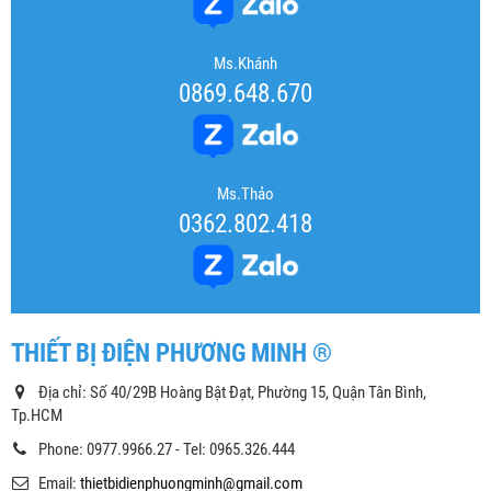
Ms.Khánh
0869.648.670
Ms.Thảo
0362.802.418
THIẾT BỊ ĐIỆN PHƯƠNG MINH ®
Địa chỉ: Số 40/29B Hoàng Bật Đạt, Phường 15, Quận Tân Bình,
Tp.HCM
Phone: 0977.9966.27 - Tel: 0965.326.444
Email:
thietbidienphuongminh@gmail.com