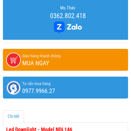
Ms.Thảo
0362.802.418
Giao hàng nhanh chóng
MUA NGAY
Tư vấn mua hàng
0977.9966.27
Chi tiết
Led Downlight - Model NDL146