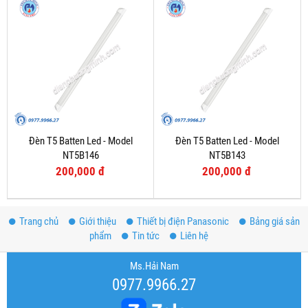
Đèn T5 Batten Led - Model
Đèn T5 Batten Led - Model
NT5B146
NT5B143
200,000 đ
200,000 đ
Trang chủ
Giới thiệu
Thiết bị điện Panasonic
Bảng giá sản
phẩm
Tin tức
Liên hệ
Ms.Hải Nam
0977.9966.27