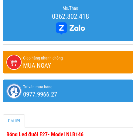
Ms.Thảo
0362.802.418
Giao hàng nhanh chóng
MUA NGAY
Tư vấn mua hàng
0977.9966.27
Chi tiết
Bóng Led đuôi E27- Model NLB146