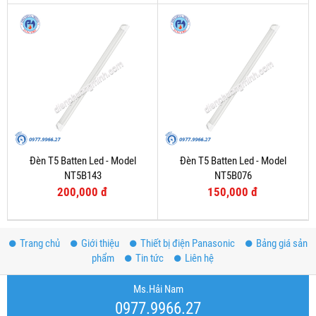
Đèn T5 Batten Led - Model
Đèn T5 Batten Led - Model
NT5B143
NT5B076
200,000 đ
150,000 đ
Trang chủ
Giới thiệu
Thiết bị điện Panasonic
Bảng giá sản
phẩm
Tin tức
Liên hệ
Ms.Hải Nam
0977.9966.27