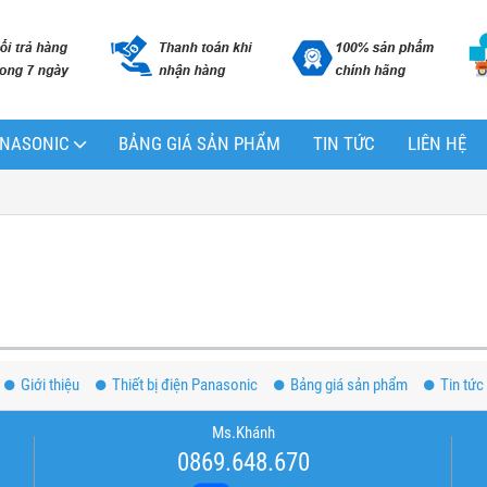
PANASONIC
BẢNG GIÁ SẢN PHẨM
TIN TỨC
LIÊN HỆ
Giới thiệu
Thiết bị điện Panasonic
Bảng giá sản phẩm
Tin tức
Ms.Khánh
0869.648.670