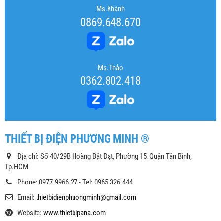
Ms.Khánh
0869.648.670
Ms.Thảo
0362.802.418
THIẾT BỊ ĐIỆN PHƯƠNG MINH ®
Địa chỉ: Số 40/29B Hoàng Bật Đạt, Phường 15, Quận Tân Bình,
Tp.HCM
Phone: 0977.9966.27 - Tel: 0965.326.444
Email:
thietbidienphuongminh@gmail.com
Website:
www.thietbipana.com