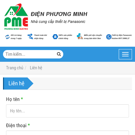
Toggl
navig
Trang chủ
Liên hệ
Liên hệ
Họ tên
*
Điện thoại
*