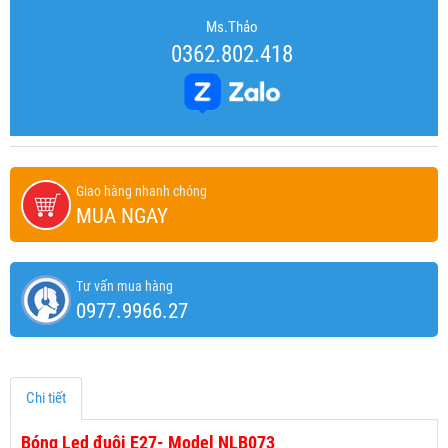
Ms.Thảo
0362.802.418
Giao hàng nhanh chóng
MUA NGAY
Tư vấn mua hàng
0977.9966.27
Chi tiết
Bóng Led đuôi E27- Model NLB073