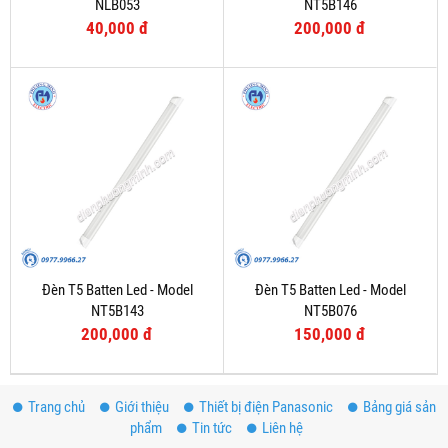
NLB053
NT5B146
40,000 đ
200,000 đ
Đèn T5 Batten Led - Model
Đèn T5 Batten Led - Model
NT5B143
NT5B076
200,000 đ
150,000 đ
Trang chủ
Giới thiệu
Thiết bị điện Panasonic
Bảng giá sản
phẩm
Tin tức
Liên hệ