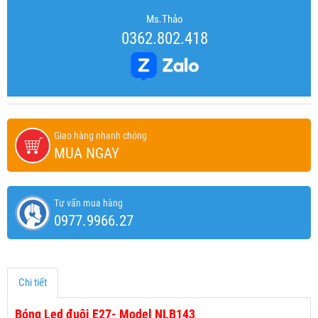
Ms.Thảo
0362.802.418
Giao hàng nhanh chóng
MUA NGAY
Tư vấn mua hàng
0977.9966.27
Chi tiết
Bóng Led đuôi E27- Model NLB143