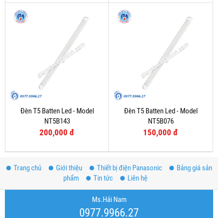
Đèn T5 Batten Led - Model
Đèn T5 Batten Led - Model
NT5B143
NT5B076
200,000 đ
150,000 đ
Trang chủ
Giới thiệu
Thiết bị điện Panasonic
Bảng giá sản
phẩm
Tin tức
Liên hệ
Ms.Hải Nam
0977.9966.27