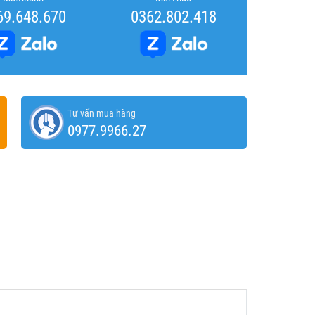
69.648.670
0362.802.418
Tư vấn mua hàng
0977.9966.27