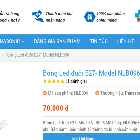
PANASONIC
BẢNG GIÁ SẢN PHẨM
TIN TỨC
LIÊN HỆ
g
Bóng Led đuôi E27- Model NLB096
Bóng Led đuôi E27- Model NLB096
(
1 đánh giá
)
Mã sản phẩm:
NLB096
Thương hiệu:
Panason
70,000 đ
Bóng Led đuôi E27- Model NLB096 Mã hàng: NLB096 Hã
phí. Bảo hành: bảo hành 12 tháng do lỗi nhà sản xuất.
Ms.Hải Nam