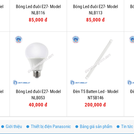
el
Bóng Led đuôi E27- Model
Bóng Led đuôi E27- Model
Bó
NLB116
NLB113
85,000 đ
85,000 đ
el
Bóng Led đuôi E27- Model
Đèn T5 Batten Led - Model
Đè
NLB053
NT5B146
40,000 đ
200,000 đ
Giới thiệu
Thiết bị điện Panasonic
Bảng giá sản phẩm
Tin tức