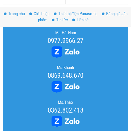
Trang chủ
Giới thiệu
Thiết bị điện Panasonic
Bảng giá sản
phẩm
Tin tức
Liên hệ
Ms.Hải Nam
0977.9966.27
Ms.Khánh
0869.648.670
Ms.Thảo
0362.802.418