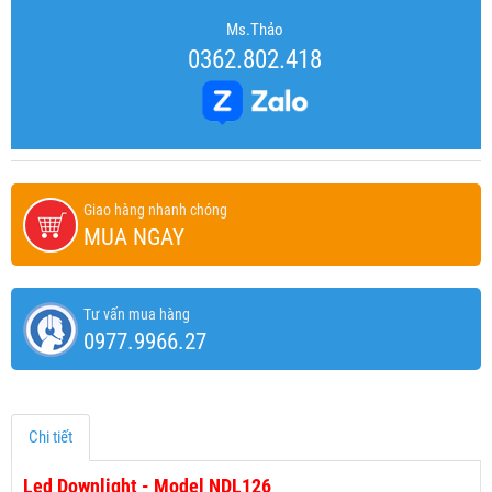
Ms.Thảo
0362.802.418
Giao hàng nhanh chóng
MUA NGAY
Tư vấn mua hàng
0977.9966.27
Chi tiết
Led Downlight - Model NDL126