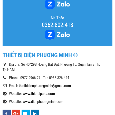
Ms.Thảo
0362.802.418
THIẾT BỊ ĐIỆN PHƯƠNG MINH ®
Địa chỉ: Số 40/29B Hoàng Bật Đạt, Phường 15, Quận Tân Bình,
Tp.HCM
Phone: 0977.9966.27 - Tel: 0965.326.444
Email:
thietbidienphuongminh@gmail.com
Website:
www.thietbipana.com
Website:
www.dienphuongminh.com