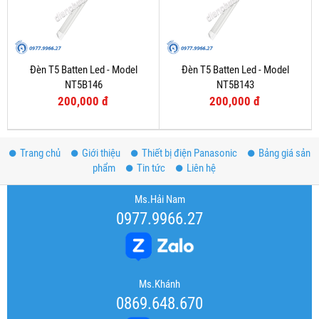
Đèn T5 Batten Led - Model
Đèn T5 Batten Led - Model
NT5B146
NT5B143
200,000 đ
200,000 đ
Trang chủ
Giới thiệu
Thiết bị điện Panasonic
Bảng giá sản
phẩm
Tin tức
Liên hệ
Ms.Hải Nam
0977.9966.27
Ms.Khánh
0869.648.670