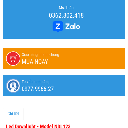
Ms.Thảo
0362.802.418
Giao hàng nhanh chóng
MUA NGAY
Tư vấn mua hàng
0977.9966.27
Chi tiết
Led Downlight - Model NDL123