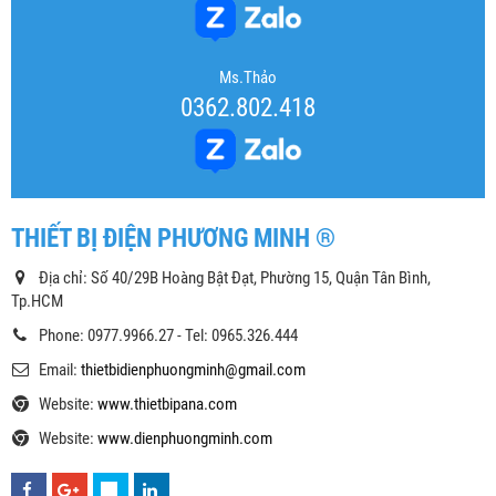
Ms.Thảo
0362.802.418
THIẾT BỊ ĐIỆN PHƯƠNG MINH ®
Địa chỉ: Số 40/29B Hoàng Bật Đạt, Phường 15, Quận Tân Bình,
Tp.HCM
Phone: 0977.9966.27 - Tel: 0965.326.444
Email:
thietbidienphuongminh@gmail.com
Website:
www.thietbipana.com
Website:
www.dienphuongminh.com