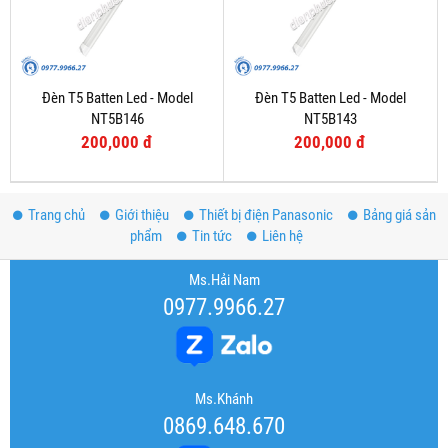
Đèn T5 Batten Led - Model
Đèn T5 Batten Led - Model
NT5B146
NT5B143
200,000 đ
200,000 đ
Trang chủ
Giới thiệu
Thiết bị điện Panasonic
Bảng giá sản
phẩm
Tin tức
Liên hệ
Ms.Hải Nam
0977.9966.27
Ms.Khánh
0869.648.670