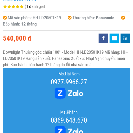
(
1 đánh giá
)
Mã sản phẩm:
HH-LD20501K19
Thương hiệu:
Panasonic
Bảo hành:
12 tháng
540,000 đ
Downlight Thường góc chiếu 100° - Model HH-LD20501K19 Mã hàng: HH-
LD20501K19 Hãng sản xuất: Panasonic Xuất xứ: Nhật Vận chuyển: miễn
phí. Bảo hành: bảo hành 12 tháng do lỗi nhà sản xuất.
Ms.Hải Nam
0977.9966.27
Ms.Khánh
0869.648.670