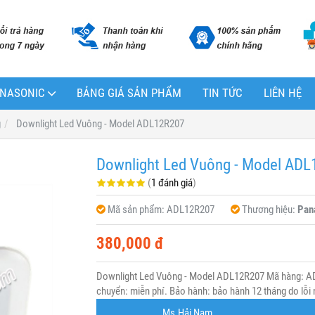
PANASONIC
BẢNG GIÁ SẢN PHẨM
TIN TỨC
LIÊN HỆ
g
Downlight Led Vuông - Model ADL12R207
Downlight Led Vuông - Model AD
(
1 đánh giá
)
Mã sản phẩm:
ADL12R207
Thương hiệu:
Pan
380,000 đ
Downlight Led Vuông - Model ADL12R207 Mã hàng: AD
chuyển: miễn phí. Bảo hành: bảo hành 12 tháng do lỗi 
Ms.Hải Nam