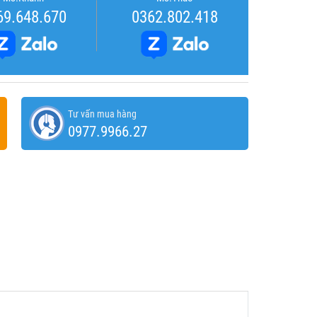
69.648.670
0362.802.418
Tư vấn mua hàng
0977.9966.27