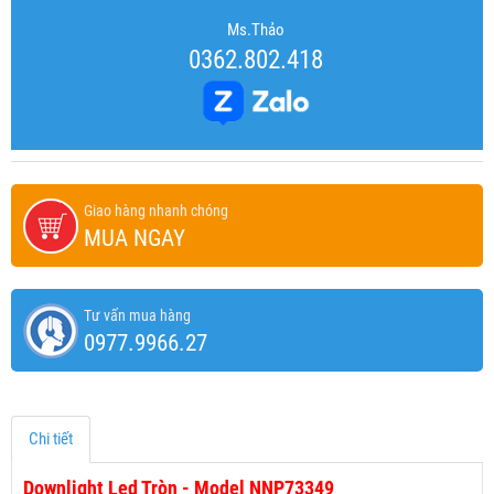
Ms.Thảo
0362.802.418
Giao hàng nhanh chóng
MUA NGAY
Tư vấn mua hàng
0977.9966.27
Chi tiết
Downlight Led Tròn - Model NNP73349