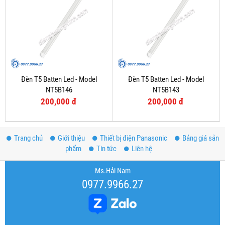
Đèn T5 Batten Led - Model
Đèn T5 Batten Led - Model
NT5B146
NT5B143
200,000 đ
200,000 đ
Trang chủ
Giới thiệu
Thiết bị điện Panasonic
Bảng giá sản
phẩm
Tin tức
Liên hệ
Ms.Hải Nam
0977.9966.27