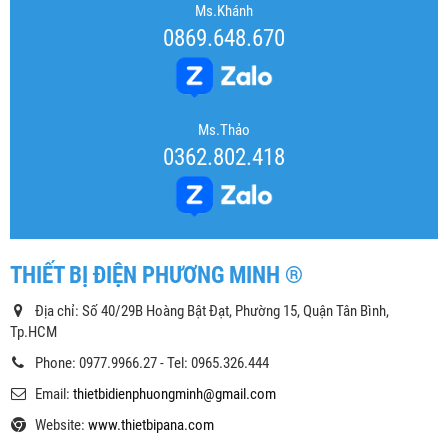
Ms.Khánh
0869.648.670
Ms.Thảo
0362.802.418
THIẾT BỊ ĐIỆN PHƯƠNG MINH ®
Địa chỉ: Số 40/29B Hoàng Bật Đạt, Phường 15, Quận Tân Bình,
Tp.HCM
Phone: 0977.9966.27 - Tel: 0965.326.444
Email:
thietbidienphuongminh@gmail.com
Website:
www.thietbipana.com