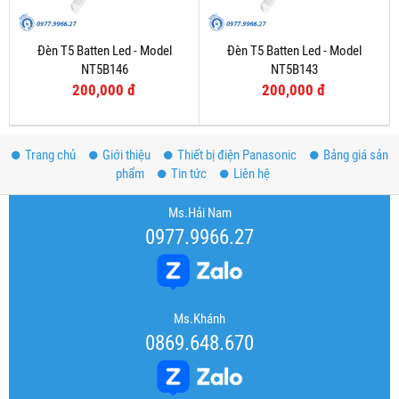
Đèn T5 Batten Led - Model
Đèn T5 Batten Led - Model
NT5B146
NT5B143
200,000 đ
200,000 đ
Trang chủ
Giới thiệu
Thiết bị điện Panasonic
Bảng giá sản
phẩm
Tin tức
Liên hệ
Ms.Hải Nam
0977.9966.27
Ms.Khánh
0869.648.670