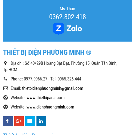
Ms.Thảo
0362.802.418
THIẾT BỊ ĐIỆN PHƯƠNG MINH ®
Địa chỉ: Số 40/29B Hoàng Bật Đạt, Phường 15, Quận Tân Bình,
Tp.HCM
Phone: 0977.9966.27 - Tel: 0965.326.444
Email:
thietbidienphuongminh@gmail.com
Website:
www.thietbipana.com
Website:
www.dienphuongminh.com