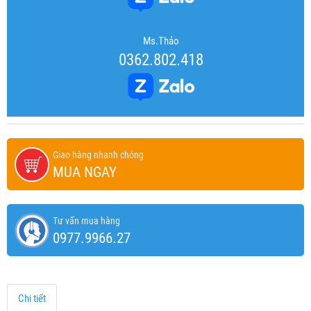
Ms.Thảo
0362.802.418
Giao hàng nhanh chóng
MUA NGAY
Tư vấn mua hàng
0977.9966.27
Chi tiết