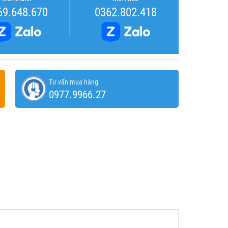
69.648.670
0362.802.418
Tư vấn mua hàng
0977.9966.27