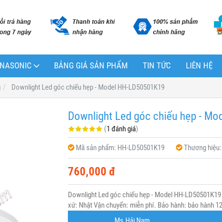
PANASONIC
BẢNG GIÁ SẢN PHẨM
TIN TỨC
LIÊN HỆ
g
Downlight Led góc chiếu hẹp - Model HH-LD50501K19
Downlight Led góc chiếu hẹp - M
(
1 đánh giá
)
Mã sản phẩm:
HH-LD50501K19
Thương hiệu
760,000 đ
Downlight Led góc chiếu hẹp - Model HH-LD50501K19
xứ: Nhật Vận chuyển: miễn phí. Bảo hành: bảo hành 12 
Ms.Hải Nam