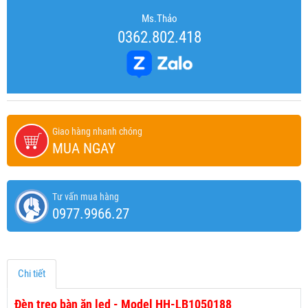
Ms.Thảo
0362.802.418
Giao hàng nhanh chóng
MUA NGAY
Tư vấn mua hàng
0977.9966.27
Chi tiết
Đèn treo bàn ăn led - Model HH-LB1050188