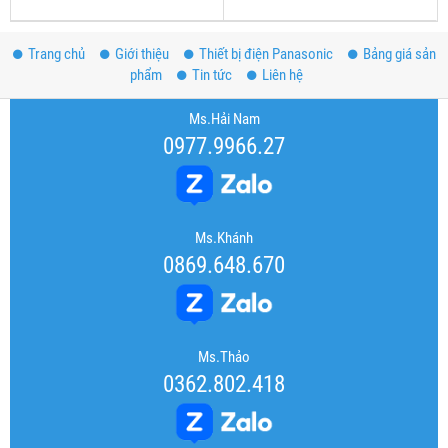
Trang chủ
Giới thiệu
Thiết bị điện Panasonic
Bảng giá sản
phẩm
Tin tức
Liên hệ
Ms.Hải Nam
0977.9966.27
Ms.Khánh
0869.648.670
Ms.Thảo
0362.802.418