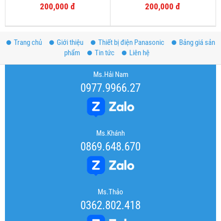
200,000 đ
200,000 đ
Trang chủ
Giới thiệu
Thiết bị điện Panasonic
Bảng giá sản
phẩm
Tin tức
Liên hệ
Ms.Hải Nam
0977.9966.27
Ms.Khánh
0869.648.670
Ms.Thảo
0362.802.418