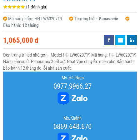
(
1 đánh giá
)
Mã sản phẩm:
HH-LW6020719
Thương hiệu:
Panasonic
Bảo hành:
12 tháng
1,065,000 đ
Đèn trang trí led nhỏ gọn - Model HH-LW6020719 Mã hàng: HH-LW6020719
Hãng sản xuất: Panasonic Xuất xứ: Nhật Vận chuyển: miễn phí. Bảo hành:
bảo hành 12 tháng do lỗi nhà sản xuất.
Ms.Hải Nam
0977.9966.27
Ms.Khánh
0869.648.670