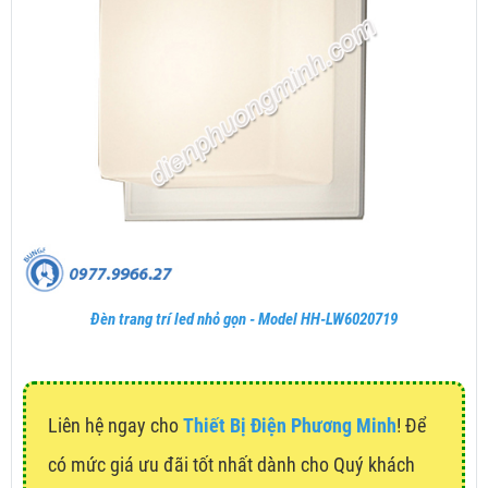
Đèn trang trí led nhỏ gọn - Model HH-LW6020719
Liên hệ ngay cho
Thiết Bị Điện Phương Minh
! Để
có mức giá ưu đãi tốt nhất dành cho Quý khách