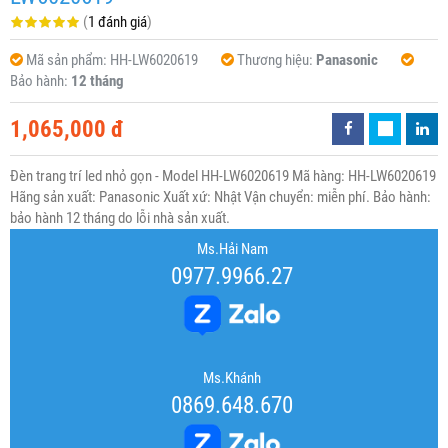
(
1 đánh giá
)
Mã sản phẩm:
HH-LW6020619
Thương hiệu:
Panasonic
Bảo hành:
12 tháng
1,065,000 đ
Đèn trang trí led nhỏ gọn - Model HH-LW6020619 Mã hàng: HH-LW6020619
Hãng sản xuất: Panasonic Xuất xứ: Nhật Vận chuyển: miễn phí. Bảo hành:
bảo hành 12 tháng do lỗi nhà sản xuất.
Ms.Hải Nam
0977.9966.27
Ms.Khánh
0869.648.670