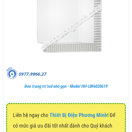
Đèn trang trí led nhỏ gọn - Model HH-LW6020619
Liên hệ ngay cho
Thiết Bị Điện Phương Minh
! Để
có mức giá ưu đãi tốt nhất dành cho Quý khách