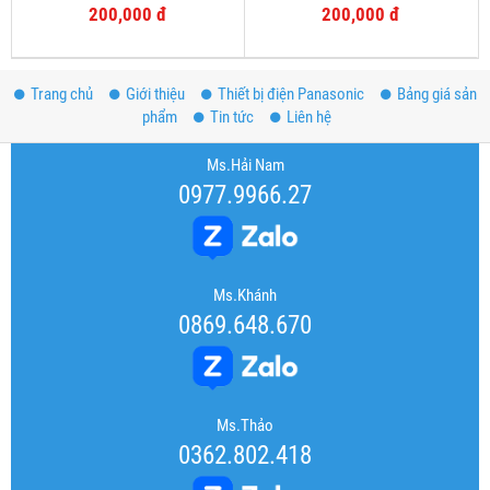
200,000 đ
200,000 đ
Trang chủ
Giới thiệu
Thiết bị điện Panasonic
Bảng giá sản
phẩm
Tin tức
Liên hệ
Ms.Hải Nam
0977.9966.27
Ms.Khánh
0869.648.670
Ms.Thảo
0362.802.418