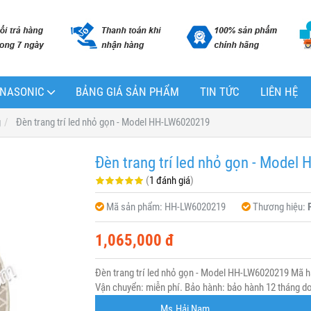
PANASONIC
BẢNG GIÁ SẢN PHẨM
TIN TỨC
LIÊN HỆ
g
Đèn trang trí led nhỏ gọn - Model HH-LW6020219
Đèn trang trí led nhỏ gọn - Mode
(
1 đánh giá
)
Mã sản phẩm:
HH-LW6020219
Thương hiệu:
1,065,000 đ
Đèn trang trí led nhỏ gọn - Model HH-LW6020219 Mã 
Vận chuyển: miễn phí. Bảo hành: bảo hành 12 tháng do 
Ms.Hải Nam