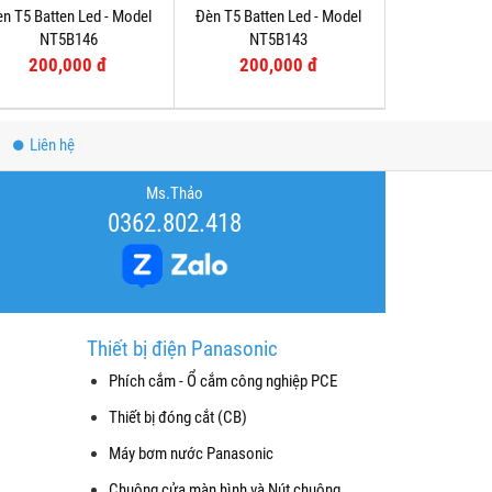
n T5 Batten Led - Model
Đèn T5 Batten Led - Model
NT5B146
NT5B143
200,000 đ
200,000 đ
Liên hệ
Ms.Thảo
0362.802.418
Thiết bị điện Panasonic
Phích cắm - Ổ cắm công nghiệp PCE
Thiết bị đóng cắt (CB)
Máy bơm nước Panasonic
Chuông cửa màn hình và Nút chuông