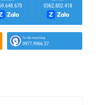
69.648.670
0362.802.418
Tư vấn mua hàng
0977.9966.27