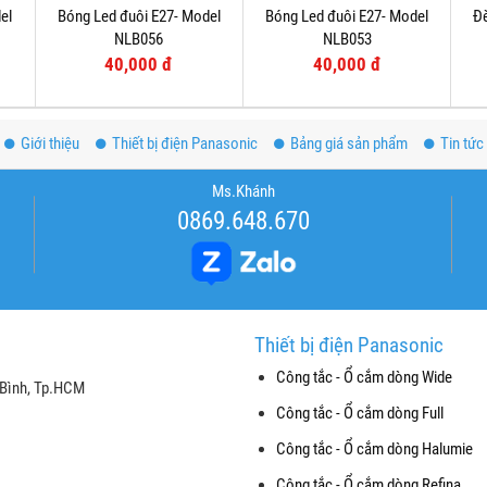
el
Bóng Led đuôi E27- Model
Bóng Led đuôi E27- Model
Đè
NLB056
NLB053
40,000 đ
40,000 đ
Giới thiệu
Thiết bị điện Panasonic
Bảng giá sản phẩm
Tin tức
Ms.Khánh
0869.648.670
Thiết bị điện Panasonic
Công tắc - Ổ cắm dòng Wide
 Bình, Tp.HCM
Công tắc - Ổ cắm dòng Full
Công tắc - Ổ cắm dòng Halumie
Công tắc - Ổ cắm dòng Refina