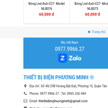
Bóng Led đuôi E27- Model
Bóng Led đuôi E27- Mod
NLB076
NLB073
60,000 đ
60,000 đ
Trang chủ
Ms.Hải Nam
0977.9966.27
THIẾT BỊ ĐIỆN PHƯƠNG MINH ®
Địa chỉ: Số 40/29B Hoàng Bật Đạt, Phường 15, Quận Tân
Phone: 0977.9966.27 - Tel: 0965.326.444
Email:
thietbidienphuongminh@gmail.com