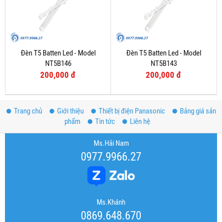
Đèn T5 Batten Led - Model
Đèn T5 Batten Led - Model
NT5B146
NT5B143
200,000 đ
200,000 đ
Trang chủ
Giới thiệu
Thiết bị điện Panasonic
Bảng giá sản
phẩm
Tin tức
Liên hệ
Ms.Hải Nam
0977.9966.27
Ms.Khánh
0869.648.670