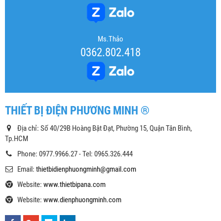
Ms.Thảo
0362.802.418
THIẾT BỊ ĐIỆN PHƯƠNG MINH ®
Địa chỉ: Số 40/29B Hoàng Bật Đạt, Phường 15, Quận Tân Bình,
Tp.HCM
Phone: 0977.9966.27 - Tel: 0965.326.444
Email:
thietbidienphuongminh@gmail.com
Website:
www.thietbipana.com
Website:
www.dienphuongminh.com