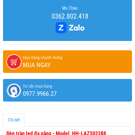
Ms.Thảo
0362.802.418
Giao hàng nhanh chóng
MUA NGAY
Tư vấn mua hàng
0977.9966.27
Chi tiết
Đèn trần led đa năng - Model HH-LAZ502288