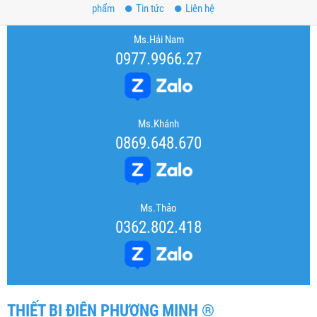
phẩm
Tin tức
Liên hệ
Ms.Hải Nam
0977.9966.27
Ms.Khánh
0869.648.670
Ms.Thảo
0362.802.418
THIẾT BỊ ĐIỆN PHƯƠNG MINH ®