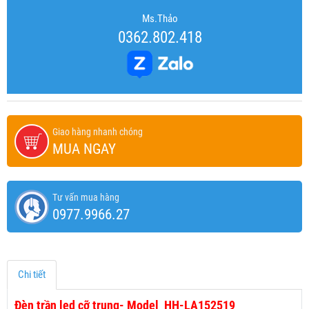
Ms.Thảo
0362.802.418
Giao hàng nhanh chóng
MUA NGAY
Tư vấn mua hàng
0977.9966.27
Chi tiết
Đèn trần led cỡ trung- Model HH-LA152519