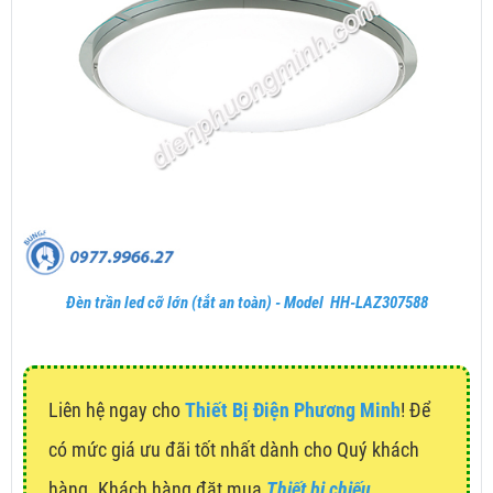
Đèn trần led cỡ lớn (tắt an toàn) - Model HH-LAZ307588
Liên hệ ngay cho
Thiết Bị Điện Phương Minh
! Để
có mức giá ưu đãi tốt nhất dành cho Quý khách
hàng. Khách hàng đặt mua
Thiết bị chiếu