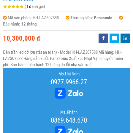
(
1 đánh giá
)
Mã sản phẩm:
HH-LAZ307588
Thương hiệu:
Panasonic
Bảo hành:
12 tháng
10,300,000 đ
Đèn trần led cỡ lớn (tắt an toàn) - Model HH-LAZ307588 Mã hàng: HH-
LAZ307588 Hãng sản xuất: Panasonic Xuất xứ: Nhật Vận chuyển: miễn
phí. Bảo hành: bảo hành 12 tháng do lỗi nhà sản xuất.
Ms.Hải Nam
0977.9966.27
Ms.Khánh
0869.648.670