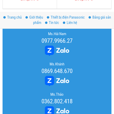
Trang chủ
Giới thiệu
Thiết bị điện Panasonic
Bảng giá sản
phẩm
Tin tức
Liên hệ
Ms.Hải Nam
0977.9966.27
Ms.Khánh
0869.648.670
Ms.Thảo
0362.802.418