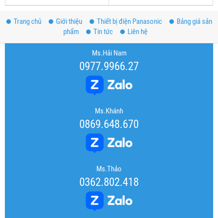
Trang chủ
Giới thiệu
Thiết bị điện Panasonic
Bảng giá sản
phẩm
Tin tức
Liên hệ
Ms.Hải Nam
0977.9966.27
Ms.Khánh
0869.648.670
Ms.Thảo
0362.802.418