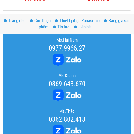
Trang chủ
Giới thiệu
Thiết bị điện Panasonic
Bảng giá sản
phẩm
Tin tức
Liên hệ
Ms.Hải Nam
0977.9966.27
Ms.Khánh
0869.648.670
Ms.Thảo
0362.802.418