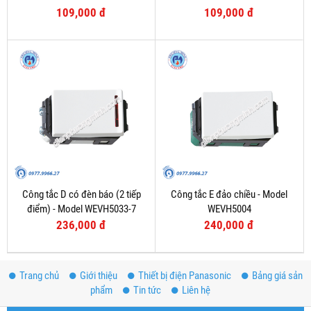
109,000 đ
109,000 đ
Công tắc D có đèn báo (2 tiếp
Công tắc E đảo chiều - Model
điểm) - Model WEVH5033-7
WEVH5004
236,000 đ
240,000 đ
Trang chủ
Giới thiệu
Thiết bị điện Panasonic
Bảng giá sản
phẩm
Tin tức
Liên hệ