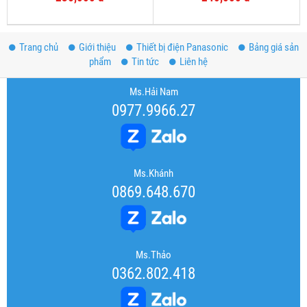
Trang chủ
Giới thiệu
Thiết bị điện Panasonic
Bảng giá sản
phẩm
Tin tức
Liên hệ
Ms.Hải Nam
0977.9966.27
Ms.Khánh
0869.648.670
Ms.Thảo
0362.802.418