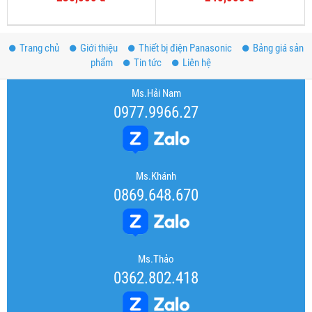
Trang chủ
Giới thiệu
Thiết bị điện Panasonic
Bảng giá sản
phẩm
Tin tức
Liên hệ
Ms.Hải Nam
0977.9966.27
Ms.Khánh
0869.648.670
Ms.Thảo
0362.802.418