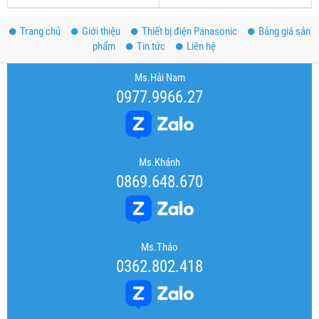
Trang chủ
Giới thiệu
Thiết bị điện Panasonic
Bảng giá sản
phẩm
Tin tức
Liên hệ
Ms.Hải Nam
0977.9966.27
Ms.Khánh
0869.648.670
Ms.Thảo
0362.802.418