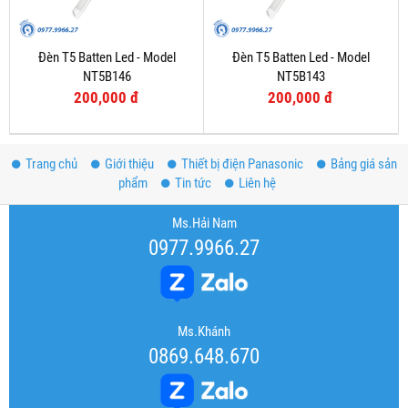
Đèn T5 Batten Led - Model
Đèn T5 Batten Led - Model
NT5B146
NT5B143
200,000 đ
200,000 đ
Trang chủ
Giới thiệu
Thiết bị điện Panasonic
Bảng giá sản
phẩm
Tin tức
Liên hệ
Ms.Hải Nam
0977.9966.27
Ms.Khánh
0869.648.670