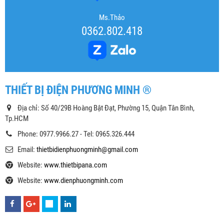
Ms.Thảo
0362.802.418
THIẾT BỊ ĐIỆN PHƯƠNG MINH ®
Địa chỉ: Số 40/29B Hoàng Bật Đạt, Phường 15, Quận Tân Bình,
Tp.HCM
Phone: 0977.9966.27 - Tel: 0965.326.444
Email:
thietbidienphuongminh@gmail.com
Website:
www.thietbipana.com
Website:
www.dienphuongminh.com