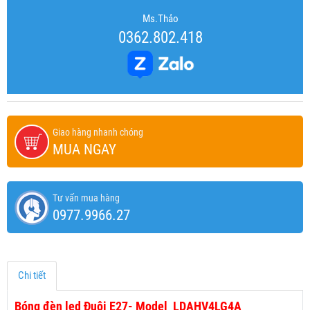
Ms.Thảo
0362.802.418
Giao hàng nhanh chóng
MUA NGAY
Tư vấn mua hàng
0977.9966.27
Chi tiết
Bóng đèn led Đuôi E27- Model LDAHV4LG4A