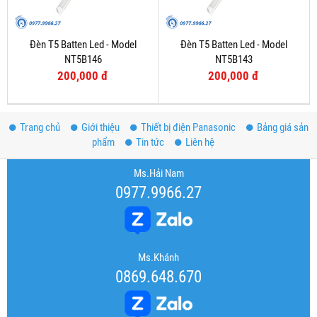
Đèn T5 Batten Led - Model
Đèn T5 Batten Led - Model
NT5B146
NT5B143
200,000 đ
200,000 đ
Trang chủ
Giới thiệu
Thiết bị điện Panasonic
Bảng giá sản
phẩm
Tin tức
Liên hệ
Ms.Hải Nam
0977.9966.27
Ms.Khánh
0869.648.670