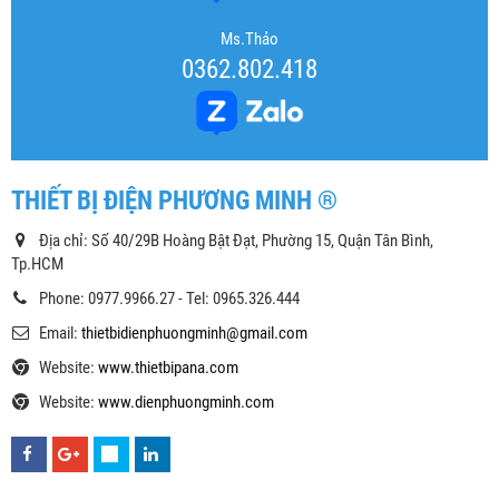
Ms.Thảo
0362.802.418
THIẾT BỊ ĐIỆN PHƯƠNG MINH ®
Địa chỉ: Số 40/29B Hoàng Bật Đạt, Phường 15, Quận Tân Bình,
Tp.HCM
Phone: 0977.9966.27 - Tel: 0965.326.444
Email:
thietbidienphuongminh@gmail.com
Website:
www.thietbipana.com
Website:
www.dienphuongminh.com