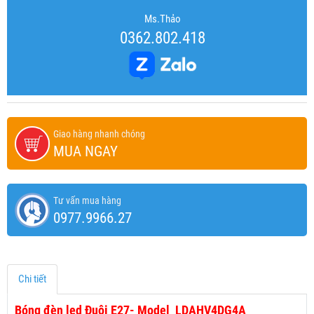
Ms.Thảo
0362.802.418
Giao hàng nhanh chóng
MUA NGAY
Tư vấn mua hàng
0977.9966.27
Chi tiết
Bóng đèn led Đuôi E27- Model LDAHV4DG4A