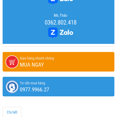
Ms.Thảo
0362.802.418
Giao hàng nhanh chóng
MUA NGAY
Tư vấn mua hàng
0977.9966.27
Chi tiết