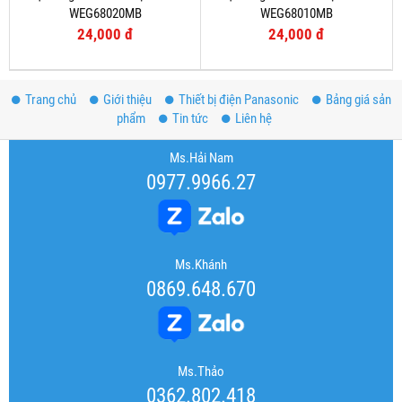
WEG68020MB
WEG68010MB
24,000 đ
24,000 đ
Trang chủ
Giới thiệu
Thiết bị điện Panasonic
Bảng giá sản
phẩm
Tin tức
Liên hệ
Ms.Hải Nam
0977.9966.27
Ms.Khánh
0869.648.670
Ms.Thảo
0362.802.418