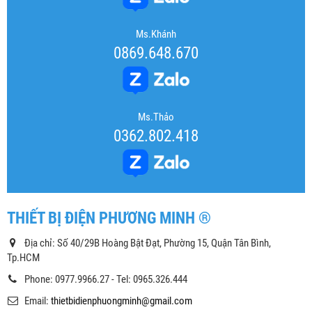
Ms.Khánh
0869.648.670
Ms.Thảo
0362.802.418
THIẾT BỊ ĐIỆN PHƯƠNG MINH ®
Địa chỉ: Số 40/29B Hoàng Bật Đạt, Phường 15, Quận Tân Bình,
Tp.HCM
Phone: 0977.9966.27 - Tel: 0965.326.444
Email:
thietbidienphuongminh@gmail.com