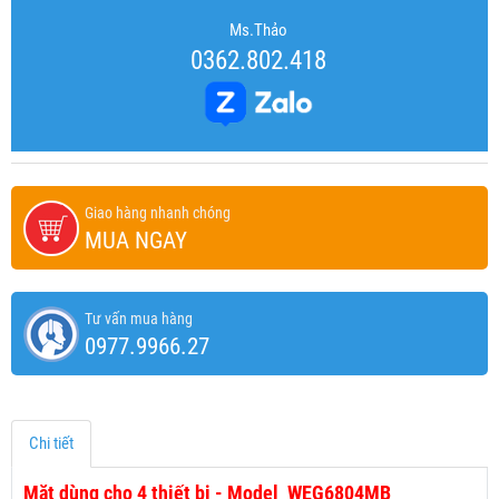
Ms.Thảo
0362.802.418
Giao hàng nhanh chóng
MUA NGAY
Tư vấn mua hàng
0977.9966.27
Chi tiết
Mặt dùng cho 4 thiết bị - Model WEG6804MB