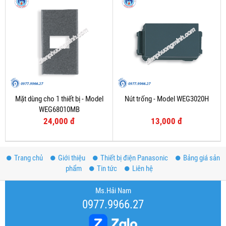
Mặt dùng cho 1 thiết bị - Model
Nút trống - Model WEG3020H
WEG68010MB
24,000 đ
13,000 đ
Trang chủ
Giới thiệu
Thiết bị điện Panasonic
Bảng giá sản
phẩm
Tin tức
Liên hệ
Ms.Hải Nam
0977.9966.27