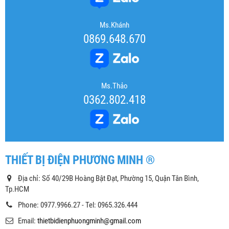
Ms.Khánh
0869.648.670
Ms.Thảo
0362.802.418
THIẾT BỊ ĐIỆN PHƯƠNG MINH ®
Địa chỉ: Số 40/29B Hoàng Bật Đạt, Phường 15, Quận Tân Bình,
Tp.HCM
Phone: 0977.9966.27 - Tel: 0965.326.444
Email:
thietbidienphuongminh@gmail.com