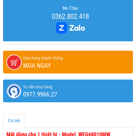
Ms.Thảo
0362.802.418
Giao hàng nhanh chóng
MUA NGAY
Tư vấn mua hàng
0977.9966.27
Chi tiết
Mặt dùng cho 1 thiết bị - Model WEG68010MW