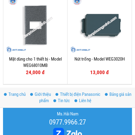
Mặt dùng cho 1 thiết bị - Model
Nút trống - Model WEG3020H
WEG68010MB
24,000 đ
13,000 đ
Trang chủ
Giới thiệu
Thiết bị điện Panasonic
Bảng giá sản
phẩm
Tin tức
Liên hệ
Ms.Hải Nam
0977.9966.27