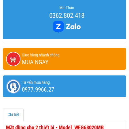
Ms.Thảo
0362.802.418
Giao hàng nhanh chóng
MUA NGAY
Tư vấn mua hàng
0977.9966.27
Chi tiết
Mặt dùng cho 2 thiết bị - Model WEG68020MB