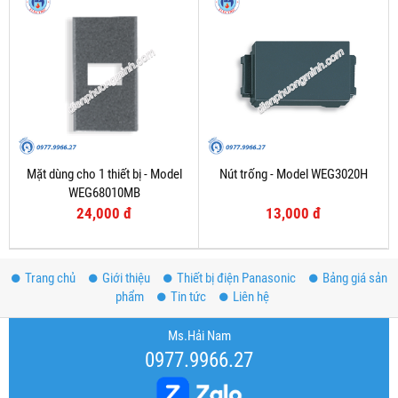
Mặt dùng cho 1 thiết bị - Model
Nút trống - Model WEG3020H
WEG68010MB
24,000 đ
13,000 đ
Trang chủ
Giới thiệu
Thiết bị điện Panasonic
Bảng giá sản
phẩm
Tin tức
Liên hệ
Ms.Hải Nam
0977.9966.27