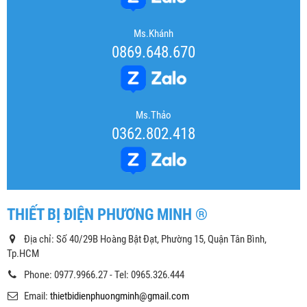
Ms.Khánh
0869.648.670
Ms.Thảo
0362.802.418
THIẾT BỊ ĐIỆN PHƯƠNG MINH ®
Địa chỉ: Số 40/29B Hoàng Bật Đạt, Phường 15, Quận Tân Bình,
Tp.HCM
Phone: 0977.9966.27 - Tel: 0965.326.444
Email:
thietbidienphuongminh@gmail.com