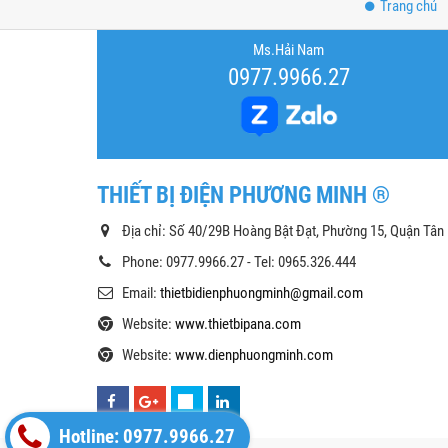
Trang chủ
Ms.Hải Nam
0977.9966.27
THIẾT BỊ ĐIỆN PHƯƠNG MINH ®
Địa chỉ: Số 40/29B Hoàng Bật Đạt, Phường 15, Quận Tân
Phone: 0977.9966.27 - Tel: 0965.326.444
Email:
thietbidienphuongminh@gmail.com
Website:
www.thietbipana.com
Website:
www.dienphuongminh.com
Hotline: 0977.9966.27