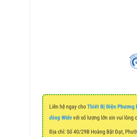
Liên hệ ngay cho
Thiết Bị Điện Phương
dòng Wide
với số lượng lớn xin vui lòng 
Địa chỉ:
Số 40/29B Hoàng Bật Đạt, Phườ