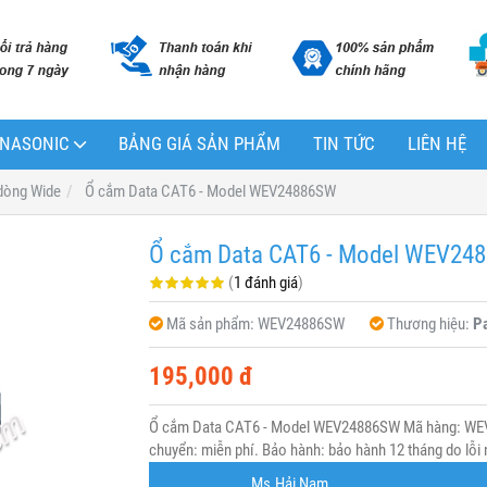
PANASONIC
BẢNG GIÁ SẢN PHẨM
TIN TỨC
LIÊN HỆ
dòng Wide
Ổ cắm Data CAT6 - Model WEV24886SW
Ổ cắm Data CAT6 - Model WEV24
(
1 đánh giá
)
Mã sản phẩm:
WEV24886SW
Thương hiệu:
P
195,000 đ
Ổ cắm Data CAT6 - Model WEV24886SW Mã hàng: WEV2
chuyển: miễn phí. Bảo hành: bảo hành 12 tháng do lỗi 
Ms.Hải Nam