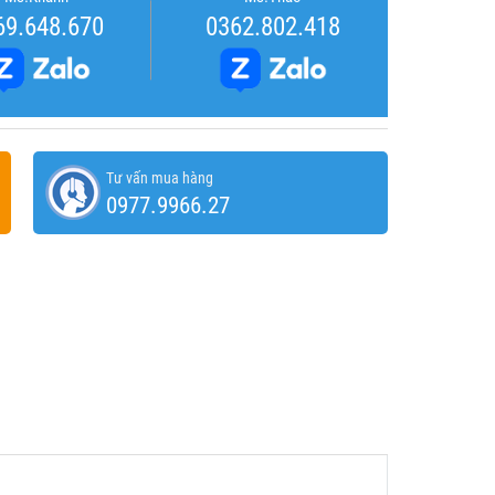
69.648.670
0362.802.418
Tư vấn mua hàng
0977.9966.27