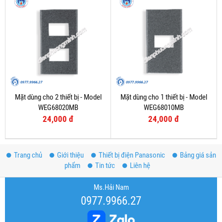
Mặt dùng cho 2 thiết bị - Model
Mặt dùng cho 1 thiết bị - Model
WEG68020MB
WEG68010MB
24,000 đ
24,000 đ
Trang chủ
Giới thiệu
Thiết bị điện Panasonic
Bảng giá sản
phẩm
Tin tức
Liên hệ
Ms.Hải Nam
0977.9966.27