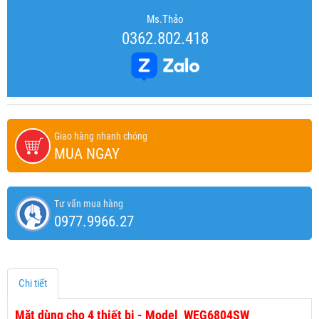
Ms.Thảo
0362.802.418
Giao hàng nhanh chóng
MUA NGAY
Tư vấn mua hàng
0977.9966.27
Chi tiết
Mặt dùng cho 4 thiết bị - Model WEG6804SW