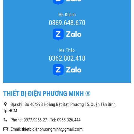
Ms.Khánh
0869.648.670
Ms.Thảo
0362.802.418
THIẾT BỊ ĐIỆN PHƯƠNG MINH ®
Địa chỉ: Số 40/29B Hoàng Bật Đạt, Phường 15, Quận Tân Bình,
Tp.HCM
Phone: 0977.9966.27 - Tel: 0965.326.444
Email:
thietbidienphuongminh@gmail.com