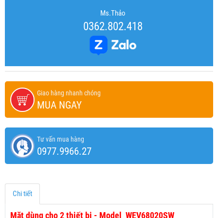
Ms.Thảo
0362.802.418
Giao hàng nhanh chóng
MUA NGAY
Tư vấn mua hàng
0977.9966.27
Chi tiết
Mặt dùng cho 2 thiết bị - Model WEV68020SW