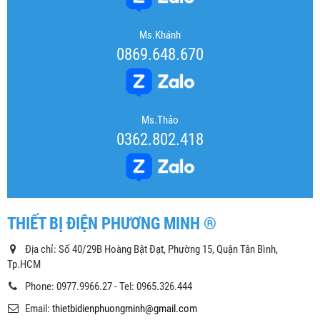
Ms.Khánh
0869.648.670
Ms.Thảo
0362.802.418
THIẾT BỊ ĐIỆN PHƯƠNG MINH ®
Địa chỉ: Số 40/29B Hoàng Bật Đạt, Phường 15, Quận Tân Bình,
Tp.HCM
Phone: 0977.9966.27 - Tel: 0965.326.444
Email:
thietbidienphuongminh@gmail.com