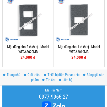
Mặt dùng cho 2 thiết bị - Model
Mặt dùng cho 1 thiết bị - Model
WEG68020MB
WEG68010MB
24,000 đ
24,000 đ
Trang chủ
Giới thiệu
Thiết bị điện Panasonic
Bảng giá sản
phẩm
Tin tức
Liên hệ
Ms.Hải Nam
0977.9966.27