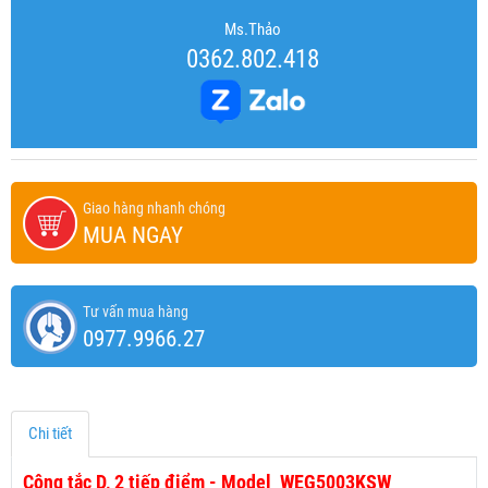
Ms.Thảo
0362.802.418
Giao hàng nhanh chóng
MUA NGAY
Tư vấn mua hàng
0977.9966.27
Chi tiết
Công tắc D, 2 tiếp điểm - Model WEG5003KSW