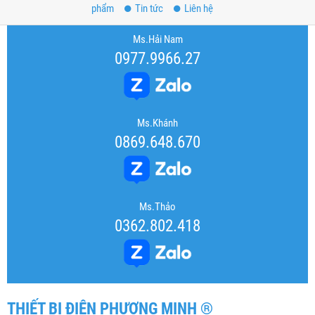
phẩm
Tin tức
Liên hệ
Ms.Hải Nam
0977.9966.27
Ms.Khánh
0869.648.670
Ms.Thảo
0362.802.418
THIẾT BỊ ĐIỆN PHƯƠNG MINH ®