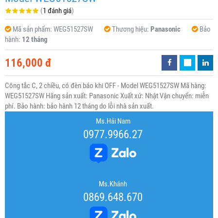
(
1 đánh giá
)
Mã sản phẩm:
WEG51527SW
Thương hiệu:
Panasonic
Bảo
hành:
12 tháng
116,000 đ
Công tắc C, 2 chiều, có đèn báo khi OFF - Model WEG51527SW Mã hàng:
WEG51527SW Hãng sản xuất: Panasonic Xuất xứ: Nhật Vận chuyển: miễn
phí. Bảo hành: bảo hành 12 tháng do lỗi nhà sản xuất.
Ms.Hải Nam
0977.9966.27
Ms.Khánh
0869.648.670