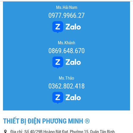
Ms.Hải Nam
0977.9966.27
Ms.Khánh
0869.648.670
Ms.Thảo
0362.802.418
THIẾT BỊ ĐIỆN PHƯƠNG MINH ®
Địa chỉ: Số 40/29B Hoàng Bật Đạt, Phường 15, Quận Tân Bình,