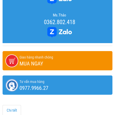
Ms.Thảo
0362.802.418
Giao hàng nhanh chóng
MUA NGAY
Tư vấn mua hàng
0977.9966.27
Chi tiết