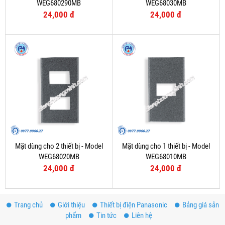
WEG680290MB
WEG68030MB
24,000 đ
24,000 đ
Mặt dùng cho 2 thiết bị - Model
Mặt dùng cho 1 thiết bị - Model
WEG68020MB
WEG68010MB
24,000 đ
24,000 đ
Trang chủ
Giới thiệu
Thiết bị điện Panasonic
Bảng giá sản
phẩm
Tin tức
Liên hệ