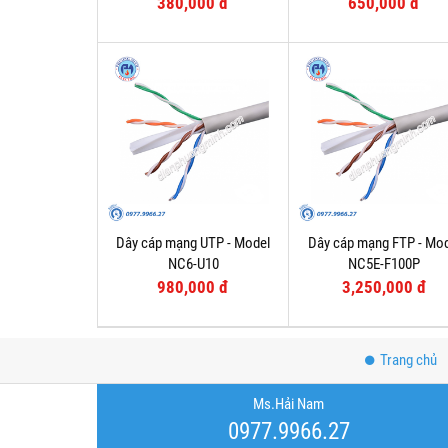
380,000 đ
650,000 đ
Dây cáp mạng UTP - Model
Dây cáp mạng FTP - Mo
NC6-U10
NC5E-F100P
980,000 đ
3,250,000 đ
Trang chủ
Ms.Hải Nam
0977.9966.27