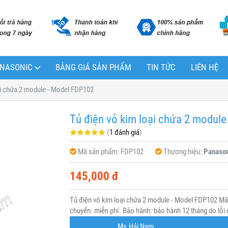
PANASONIC
BẢNG GIÁ SẢN PHẨM
TIN TỨC
LIÊN HỆ
ại chứa 2 module - Model FDP102
Tủ điện vỏ kim loại chứa 2 modul
(
1 đánh giá
)
Mã sản phẩm:
FDP102
Thương hiệu:
Panason
145,000 đ
Tủ điện vỏ kim loại chứa 2 module - Model FDP102 Mã
chuyển: miễn phí. Bảo hành: bảo hành 12 tháng do lỗi 
Ms.Hải Nam