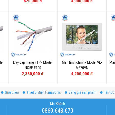
620,000 đ
4,000,000 đ
del
Dây cáp mạng FTP - Model
Màn hình chính - Model VL-
Màn
NC5E-F100
MF70VN
2,380,000 đ
4,200,000 đ
Giới thiệu
Thiết bị điện Panasonic
Bảng giá sản phẩm
Tin tức
Ms.Khánh
0869.648.670