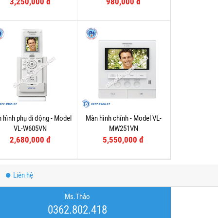
3,250,000 đ
980,000 đ
 hình phụ di động - Model
Màn hình chính - Model VL-
VL-W605VN
MW251VN
2,680,000 đ
5,550,000 đ
Liên hệ
Ms.Thảo
0362.802.418