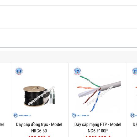
el
Dây cáp đồng trục - Model
Dây cáp mạng FTP - Model
Dâ
NRG6-80
NC6-F100P