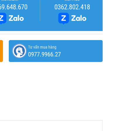
69.648.670
0362.802.418
Tư vấn mua hàng
0977.9966.27