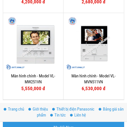
4,200,000 đ
2,680,000 đ
Màn hình chính - Model VL-
Màn hình chính - Model VL-
MW251VN
MVN511VN
5,550,000 đ
6,530,000 đ
Trang chủ
Giới thiệu
Thiết bị điện Panasonic
Bảng giá sản
phẩm
Tin tức
Liên hệ