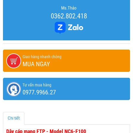
Ms.Thảo
0362.802.418
Giao hàng nhanh chóng
MUA NGAY
Tư vấn mua hàng
0977.9966.27
Chi tiết
Dây cáp mạng FTP - Model NC6-F100