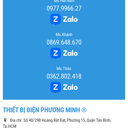
Ms.Hải Nam
0977.9966.27
Ms.Khánh
0869.648.670
Ms.Thảo
0362.802.418
THIẾT BỊ ĐIỆN PHƯƠNG MINH ®
Địa chỉ: Số 40/29B Hoàng Bật Đạt, Phường 15, Quận Tân Bình,
Tp.HCM