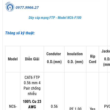
Dây cáp mạng FTP - Model NC6-F100
Thông số kỹ thuật:
Jack
Condutor
Insulation
Rip
Model
Diễn Giải
0.D
0.D.(mm)
0.D. (mm)
Cord
(mm
CAT6 FTP
0.56 mm 4
Pair chống
nhiễu
100% Cu 23
NC6-
0.56
PV
AWG
PE 1.00
Yes