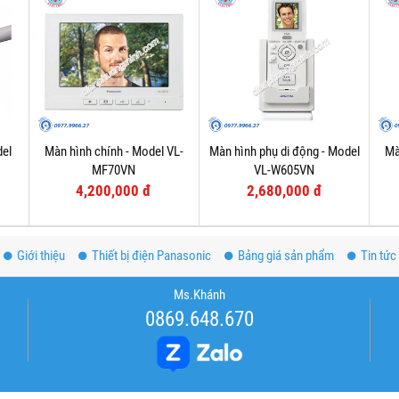
del
Màn hình chính - Model VL-
Màn hình phụ di động - Model
Mà
MF70VN
VL-W605VN
4,200,000 đ
2,680,000 đ
Giới thiệu
Thiết bị điện Panasonic
Bảng giá sản phẩm
Tin tức
Ms.Khánh
0869.648.670