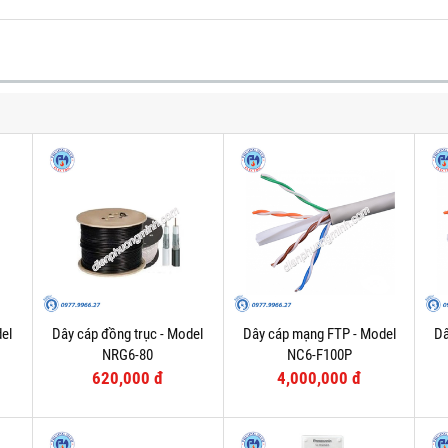
el
Dây cáp đồng trục - Model
Dây cáp mạng FTP - Model
Dâ
NRG6-80
NC6-F100P
620,000 đ
4,000,000 đ