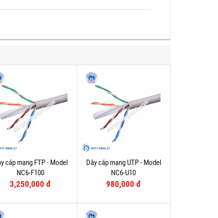
y cáp mạng FTP - Model
Dây cáp mạng UTP - Model
NC6-F100
NC6-U10
3,250,000 đ
980,000 đ