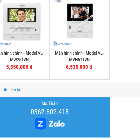
n hình chính - Model VL-
Màn hình chính - Model VL-
MW251VN
MVN511VN
5,550,000 đ
6,530,000 đ
Liên hệ
Ms.Thảo
0362.802.418