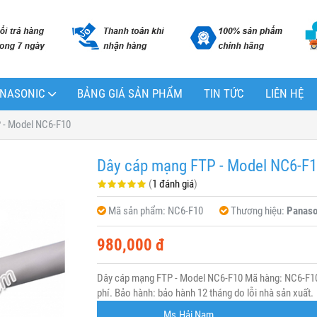
PANASONIC
BẢNG GIÁ SẢN PHẨM
TIN TỨC
LIÊN HỆ
 - Model NC6-F10
Dây cáp mạng FTP - Model NC6-F
(
1 đánh giá
)
Mã sản phẩm:
NC6-F10
Thương hiệu:
Panaso
980,000 đ
Dây cáp mạng FTP - Model NC6-F10 Mã hàng: NC6-F10 
phí. Bảo hành: bảo hành 12 tháng do lỗi nhà sản xuất.
Ms.Hải Nam