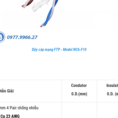
Dây cáp mạng FTP - Model NC6-F10
Condutor
Insula
iễn Giải
0.D.(mm)
0.D. 
mm 4 Pair chống nhiễu
 Cu 23 AWG