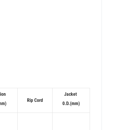
tion
Jacket
Rip Cord
(mm)
0.D.(mm)