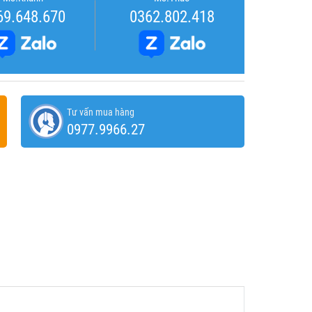
69.648.670
0362.802.418
Tư vấn mua hàng
0977.9966.27