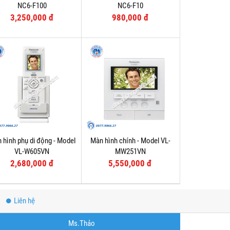
NC6-F100
NC6-F10
3,250,000 đ
980,000 đ
 hình phụ di động - Model
Màn hình chính - Model VL-
VL-W605VN
MW251VN
2,680,000 đ
5,550,000 đ
Liên hệ
Ms.Thảo