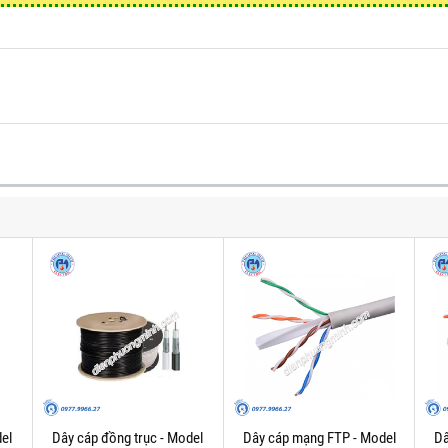
el
Dây cáp đồng trục - Model
Dây cáp mạng FTP - Model
Dâ