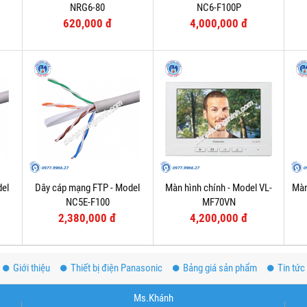
NRG6-80
NC6-F100P
620,000 đ
4,000,000 đ
del
Dây cáp mạng FTP - Model
Màn hình chính - Model VL-
Màn
NC5E-F100
MF70VN
2,380,000 đ
4,200,000 đ
Giới thiệu
Thiết bị điện Panasonic
Bảng giá sản phẩm
Tin tức
Ms.Khánh