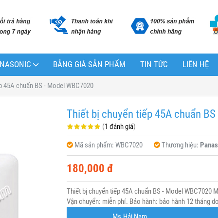
PANASONIC
BẢNG GIÁ SẢN PHẨM
TIN TỨC
LIÊN HỆ
iếp 45A chuẩn BS - Model WBC7020
Thiết bị chuyển tiếp 45A chuẩn B
(
1 đánh giá
)
Mã sản phẩm:
WBC7020
Thương hiệu:
Panas
180,000 đ
Thiết bị chuyển tiếp 45A chuẩn BS - Model WBC7020 
Vận chuyển: miễn phí. Bảo hành: bảo hành 12 tháng do 
Ms.Hải Nam