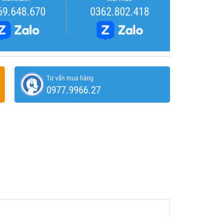
69.648.670
0362.802.418
Tư vấn mua hàng
0977.9966.27