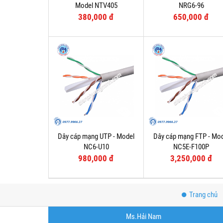
Model NTV405
NRG6-96
380,000 đ
650,000 đ
Dây cáp mạng UTP - Model
Dây cáp mạng FTP - Mo
NC6-U10
NC5E-F100P
980,000 đ
3,250,000 đ
Trang chủ
Ms.Hải Nam