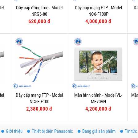
el
Dây cáp đồng trục - Model
Dây cáp mạng FTP - Model
Dâ
NRG6-80
NC6-F100P
620,000 đ
4,000,000 đ
del
Dây cáp mạng FTP - Model
Màn hình chính - Model VL-
Màn
NC5E-F100
MF70VN
2,380,000 đ
4,200,000 đ
Giới thiệu
Thiết bị điện Panasonic
Bảng giá sản phẩm
Tin tức