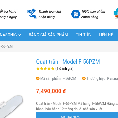
PANASONIC
BẢNG GIÁ SẢN PHẨM
TIN TỨC
LIÊN HỆ
 F-56PZM
Quạt trần - Model F-56PZM
(
1 đánh giá
)
Mã sản phẩm:
F-56PZM
Thương hiệu:
Panaso
7,490,000 đ
Quạt trần - Model F-56PZM Mã hàng: F-56PZM Hãng sả
hành: bảo hành 12 tháng do lỗi nhà sản xuất.
Ms.Hải Nam