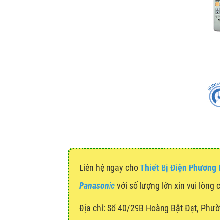
Liên hệ ngay cho
Thiết Bị Điện Phương
Panasonic
với số lượng lớn xin vui lòng 
Địa chỉ:
Số 40/29B Hoàng Bật Đạt, Phườ