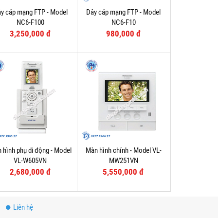
y cáp mạng FTP - Model
Dây cáp mạng FTP - Model
NC6-F100
NC6-F10
3,250,000 đ
980,000 đ
 hình phụ di động - Model
Màn hình chính - Model VL-
VL-W605VN
MW251VN
2,680,000 đ
5,550,000 đ
Liên hệ