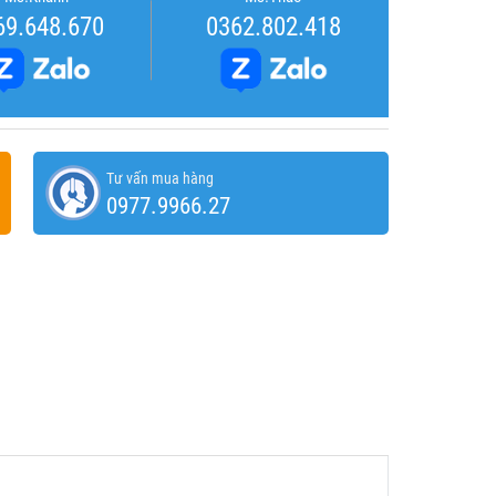
69.648.670
0362.802.418
Tư vấn mua hàng
0977.9966.27