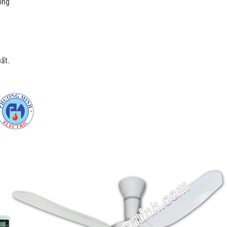
òng
ất.