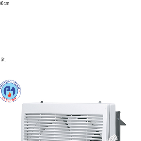
 30cm
ất.