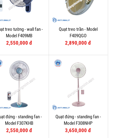
ạt treo tường - wall fan -
Quạt treo trần - Model
Model F409MB
F409QGO
2,550,000 đ
2,890,000 đ
ạt đứng - standing fan -
Quạt đứng - standing fan -
Model F307KHB
Model F308NHP
2,550,000 đ
3,650,000 đ