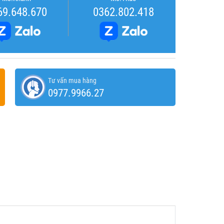
69.648.670
0362.802.418
Tư vấn mua hàng
0977.9966.27