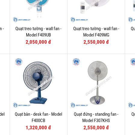
n -
Quạt treo tường - wall fan -
Quạt treo tường - wall fan -
Qu
Model F409UB
Model F409MG
2,050,000 đ
2,550,000 đ
del
Quạt bàn - desk fan - Model
Quạt đứng - standing fan -
Qu
F400CB
Model F307KHS
1,320,000 đ
2,550,000 đ