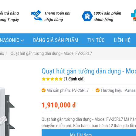
PANASONIC
BẢNG GIÁ SẢN PHẨM
TIN TỨC
LIÊN HỆ
nic
Quạt hút gắn tường dân dụng - Model FV-25RL7
Quạt hút gắn tường dân dụng - Mo
(
1 đánh giá
)
Mã sản phẩm:
FV-25RL7
Thương hiệu:
Panas
1,910,000 đ
Quạt hút gắn tường dân dụng - Model FV-25RL7 Mã hàn
chuyển: miễn phí. Bảo hành: bảo hành 12 tháng do lỗi 
Ms.Hải Nam