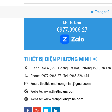
Trang chủ
Ms.Hải Nam
0977.9966.27
THIẾT BỊ ĐIỆN PHƯƠNG MINH ®
Địa chỉ: Số 40/29B Hoàng Bật Đạt, Phường 15, Quận Tân
Phone: 0977.9966.27 - Tel: 0965.326.444
Email:
thietbidienphuongminh@gmail.com
Website:
www.thietbipana.com
Website:
www.dienphuongminh.com