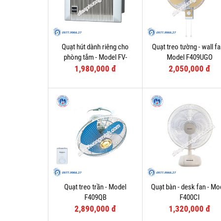
Quạt hút dành riêng cho
Quạt treo tường - wall fa
phòng tắm - Model FV-
Model F409UGO
10BAT1
1,980,000 đ
2,050,000 đ
Quạt treo trần - Model
Quạt bàn - desk fan - Mo
F409QB
F400CI
2,890,000 đ
1,320,000 đ