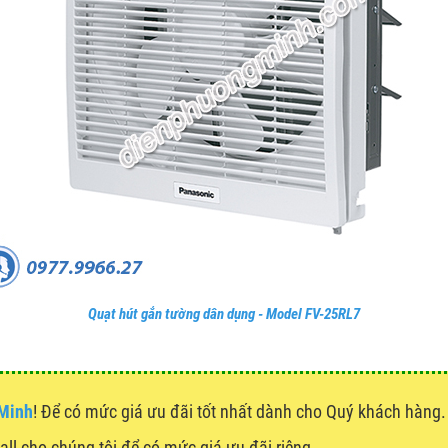
Quạt hút gắn tường dân dụng - Model FV-25RL7
 Minh
! Để có mức giá ưu đãi tốt nhất dành cho Quý khách hàn
call cho chúng tôi để có mức giá ưu đãi riêng.