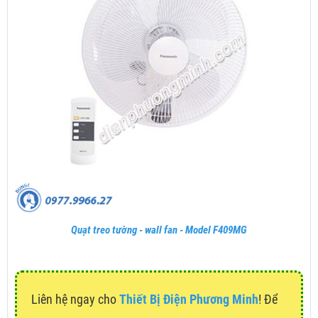
Quạt treo tường - wall fan - Model F409MG
Liên hệ ngay cho
Thiết Bị Điện Phương Minh
! Để