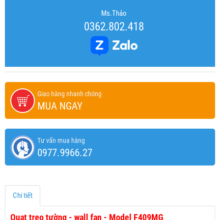
Ms.Thảo
0362.802.418
Giao hàng nhanh chóng
MUA NGAY
Tư vấn mua hàng
0977.9966.27
Chi tiết
Quạt treo tường - wall fan - Model F409MG