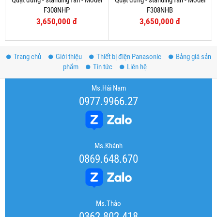
Quạt đứng - standing fan - Model
Quạt đứng - standing fan - Model
F308NHP
F308NHB
3,650,000 đ
3,650,000 đ
Trang chủ
Giới thiệu
Thiết bị điện Panasonic
Bảng giá sản
phẩm
Tin tức
Liên hệ
Ms.Hải Nam
0977.9966.27
Ms.Khánh
0869.648.670
Ms.Thảo
0362.802.418