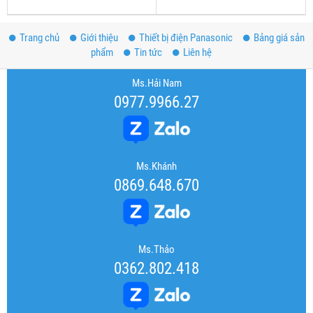
Trang chủ
Giới thiệu
Thiết bị điện Panasonic
Bảng giá sản
phẩm
Tin tức
Liên hệ
Ms.Hải Nam
0977.9966.27
Ms.Khánh
0869.648.670
Ms.Thảo
0362.802.418