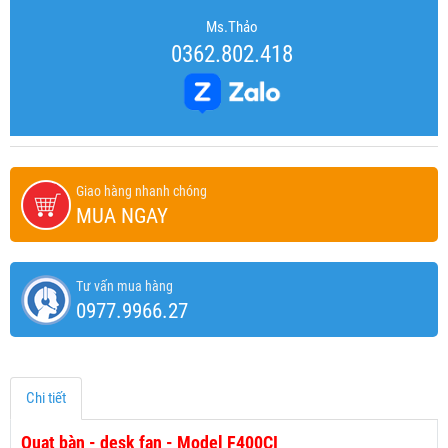
Ms.Thảo
0362.802.418
Giao hàng nhanh chóng
MUA NGAY
Tư vấn mua hàng
0977.9966.27
Chi tiết
Quạt bàn - desk fan - Model F400CI