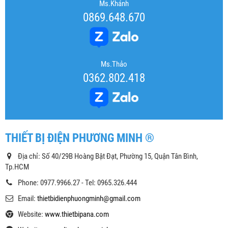
Ms.Khánh
0869.648.670
Ms.Thảo
0362.802.418
THIẾT BỊ ĐIỆN PHƯƠNG MINH ®
Địa chỉ: Số 40/29B Hoàng Bật Đạt, Phường 15, Quận Tân Bình,
Tp.HCM
Phone: 0977.9966.27 - Tel: 0965.326.444
Email:
thietbidienphuongminh@gmail.com
Website:
www.thietbipana.com