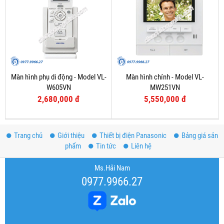
Màn hình phụ di động - Model VL-
Màn hình chính - Model VL-
W605VN
MW251VN
2,680,000 đ
5,550,000 đ
Trang chủ
Giới thiệu
Thiết bị điện Panasonic
Bảng giá sản
phẩm
Tin tức
Liên hệ
Ms.Hải Nam
0977.9966.27