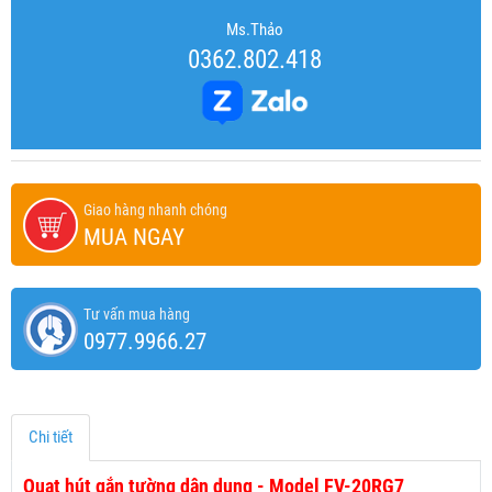
Ms.Thảo
0362.802.418
Giao hàng nhanh chóng
MUA NGAY
Tư vấn mua hàng
0977.9966.27
Chi tiết
Quạt hút gắn tường dân dụng - Model FV-20RG7