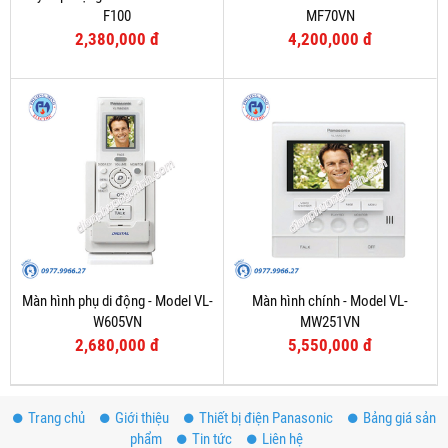
F100
MF70VN
2,380,000 đ
4,200,000 đ
Màn hình phụ di động - Model VL-
Màn hình chính - Model VL-
W605VN
MW251VN
2,680,000 đ
5,550,000 đ
Trang chủ
Giới thiệu
Thiết bị điện Panasonic
Bảng giá sản
phẩm
Tin tức
Liên hệ